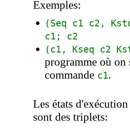
Exemples:
(
Seq
c1
c2
,
Kst
c1
;
c2
(
c1
,
Kseq
c2
Ks
programme où on se
commande
.
c1
Les états d'exécution
sont des triplets: