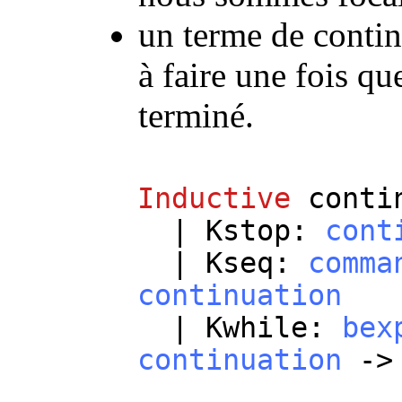
un terme de continu
à faire une fois q
terminé.
Inductive
conti
|
Kstop
:
cont
|
Kseq
:
comma
continuation
|
Kwhile
:
bex
continuation
-