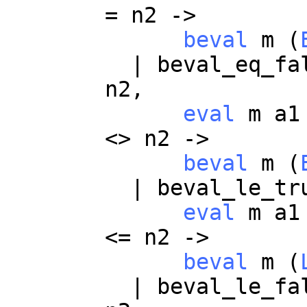
=
n2
->
beval
m
(
|
beval_eq_fa
n2
,
eval
m
a1
<>
n2
->
beval
m
(
|
beval_le_tr
eval
m
a1
<=
n2
->
beval
m
(
|
beval_le_fa