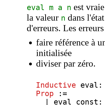
est vraie
eval
m
a
n
la valeur
dans l'ét
n
d'erreurs. Les erreurs
faire référence à u
initialisée
diviser par zéro.
Inductive
eval
Prop
:=
|
eval_const