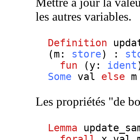
Mettre à jour la vale
les autres variables.
Definition
upda
(
m
:
store
) :
st
fun
(
y
:
ident
Some
val
else
m
Les propriétés "de b
Lemma
update_sa
forall
x
val