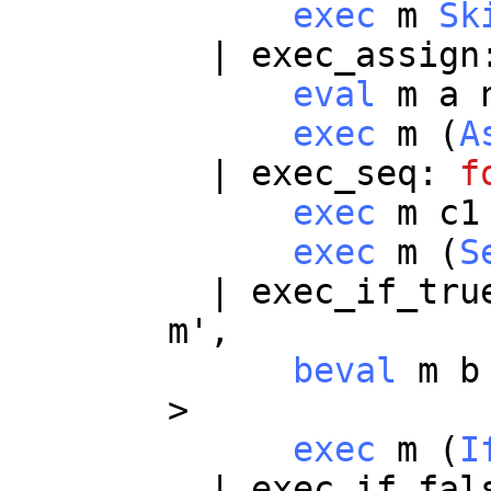
exec
m
Sk
|
exec_assign
eval
m
a
exec
m
(
A
|
exec_seq
:
f
exec
m
c1
exec
m
(
S
|
exec_if_tru
m
',
beval
m
b
>
exec
m
(
I
|
exec_if_fal