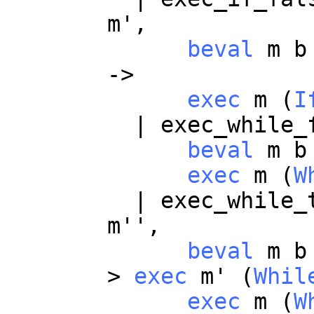
m
',
beval
m
b
->
exec
m
(
I
|
exec_while_
beval
m
b
exec
m
(
W
|
exec_while_
m
'',
beval
m
b
>
exec
m
' (
Whil
exec
m
(
W