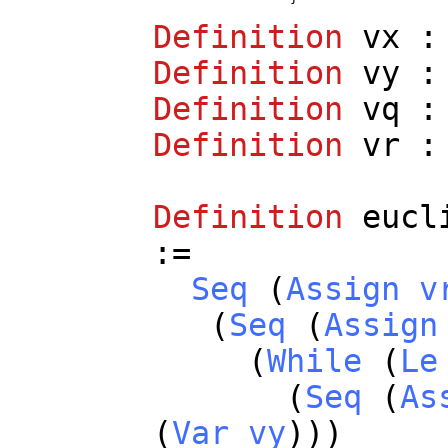
Definition
vx
Definition
vy
Definition
vq
Definition
vr
Definition
eucl
:=
Seq
(
Assign
v
(
Seq
(
Assign
(
While
(
Le
(
Seq
(
As
(
Var
vy
)))