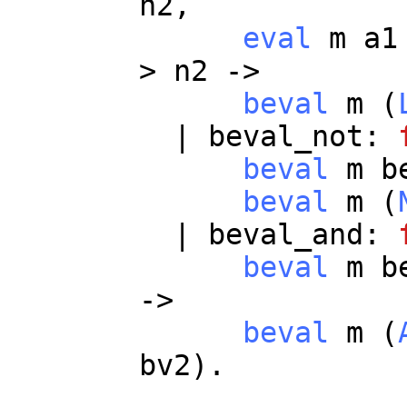
n2
,
eval
m
a1
>
n2
->
beval
m
(
|
beval_not
:
beval
m
b
beval
m
(
|
beval_and
:
beval
m
b
->
beval
m
(
bv2
).