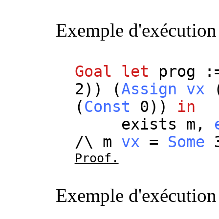
Exemple d'exécution 
Goal
let
prog
:
2)) (
Assign
vx
(
Const
0))
in
exists
m
,
/\
m
vx
=
Some
3
Proof.
Exemple d'exécution 