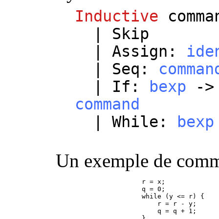
Inductive
comma
|
Skip
|
Assign
:
ide
|
Seq
:
comman
|
If
:
bexp
-
command
|
While
:
bexp
Un exemple de comma
                      r = x;

                      q = 0;

                      while (y <= r) {

                          r = r - y;

                          q = q + 1;

                      }