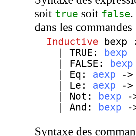
soit
soit
.
true
false
dans les commandes
Inductive
bexp
|
TRUE
:
bexp
|
FALSE
:
bexp
|
Eq
:
aexp
-
|
Le
:
aexp
-
|
Not
:
bexp
-
|
And
:
bexp
-
Syntaxe des command