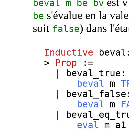
est v
beval
m
be
bv
s'évalue en la val
be
soit
) dans l'é
false
Inductive
beval
>
Prop
:=
|
beval_true
beval
m
T
|
beval_false
beval
m
F
|
beval_eq_tr
eval
m
a1