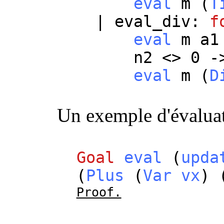
eval
m
(
T
|
eval_div
:
f
eval
m
a1
n2
<> 0 -
eval
m
(
D
Un exemple d'évalua
Goal
eval
(
upda
(
Plus
(
Var
vx
) 
Proof.