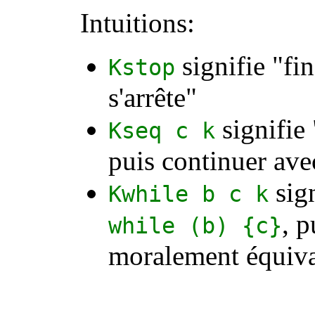
Intuitions:
signifie "fi
Kstop
s'arrête"
signifie
Kseq
c
k
puis continuer av
sign
Kwhile
b
c
k
, 
while
(
b
) {
c
}
moralement équiva