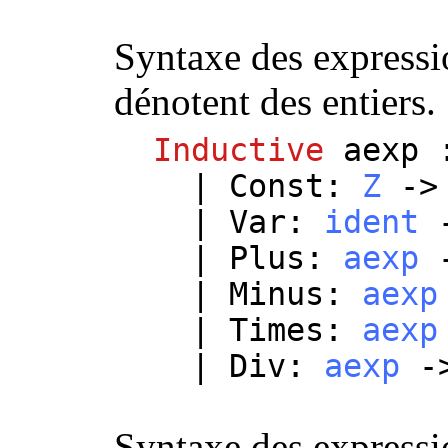
Syntaxe des expressi
dénotent des entiers.
Inductive
aexp
|
Const
:
Z
-
|
Var
:
ident
|
Plus
:
aexp
|
Minus
:
aexp
|
Times
:
aexp
|
Div
:
aexp
-
Syntaxe des expressi