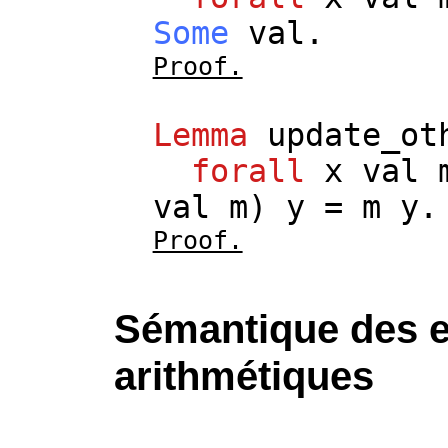
Some
val
.
Proof.
Lemma
update_ot
forall
x
val
val
m
)
y
=
m
y
.
Proof.
Sémantique des 
arithmétiques