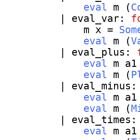
eval
m
(
C
|
eval_var
:
f
m
x
=
Som
eval
m
(
V
|
eval_plus
:
eval
m
a1
eval
m
(
P
|
eval_minus
eval
m
a1
eval
m
(
M
|
eval_times
eval
m
a1